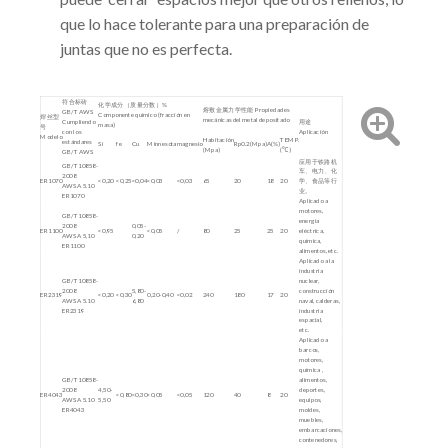
que lo hace tolerante para una preparación de
juntas que no es perfecta.
符合标砖
化学成分（质量分数）%
熔敷金属力学性能 Propiedades
GB/T AWS
Componente químico (fracción en
焊丝型
mecánicas del metal depositado
Cumpliendo
用途
masa)
号
con los
Aplicación
Modelo
Habitación
TEMP.
estándares
Si
fe
Cu
Minnesota
magnesio
Rp0.2(Mpa)
A(%)
(Mpa)
(℃)
GB/T AWS
应用于铁路机
GB/T10858-
车、电力、化
2008
ER1070
<0,20
<0,25
<0,04
<0,03
<0,03
65
20
18
20
学、食品等行
AWS A 5.10
业。
ER1070
Aplicado a
motores,
GB/T10858-
energía
2008
0,05-
ER1100
<0,95
<0,05
/
80
25
25
20
eléctrica,
AWS A 5,10
0,20
química,
ER1100
alimentos, etc.
Aplicado a la
industria
GB/T10858-
nuclear,
2008
5,80-
construcción
ER2319
<0,20
<0,30
0,20-0,40
<0,02
240
180
17
20
AWS A 5.10
6,80
naval, calderas,
ER2319
industria
espacial,
etc.
Aplicado a
barcos,
motores,
química ,
GB/T10858-
alimentos,
2008
4,50-
deportes,
ER4043
<0,80
<0,30
<0,05
<0,05
120
40
8
20
AWS A 5.10
5,50
equipos,
ER4043
moldes,
muebles,
embarcaciones,
contenedores,