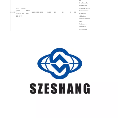
etc.
Se aplica a la
industria de
GB/T10858-
procesamiento
2008
11.00-
de aleaciones
ER4047
<0,60
<0,30
<0,15
<0,10
130
60
5
20
AWS A 5.10
13.00
ligeras de
ER4047
soldadura
o revestimiento
duro.
Aplicado a
bicicletas,
scooters de
aluminio y
Otros equipos
deportivos,
GB/T10858-
carros Engie,
2008
recipientes a
ER5356
<0,25
<0,40
<0,10
0,05-0,20
4,50-5,50
240
110
17
20
AWS A 5.10
presión
ER5356
química,
producción
militar,
construcción
naval, campo
aeroespacial,
etc.
Se aplica a
recipientes a
presión de la
industria
GB/T10858-
química,
2008
industria
ER5183
<0,40
<0,40
<0,10
0,05-1,00
4.30-5.20
275
125
17
20
AWS A 5.10
nuclear ,
ER5183
construcción
naval, calderas,
campo
aeroespacial,
etc.
Se utiliza
ampliamente en
locomotoras
GB/T10858-
ferroviarias,
20081
energía
ER5556
<0,25
<0,40
<0,10
0,60-1,00
4,70-5,50
275
125
17
20
AWS A 5.10
eléctrica,
ER5556
química y
campo
alimentario,