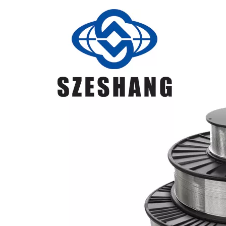
ER5183
construcción
naval, calderas,
campo
aeroespacial,
etc.
Se utiliza
ampliamente en
locomotoras
GB/T10858-
ferroviarias,
20081
energía
ER5556
<0,25
<0,40
<0,10
0,60-1,00
4,70-5,50
275
125
17
20
AWS A 5.10
eléctrica,
ER5556
química y
campo
alimentario,
etc.