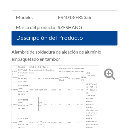
Modelo:
ER4043/ER5356
Marca del producto:
SZESHANG
Descripción del Producto
Alambre de soldadura de aleación de aluminio
empaquetado en tambor
符合标砖
化学成分（质量分数）%
熔敷金属力学性能 Propiedades
GB/T AWS
Componente químico (fracción en
焊丝型
mecánicas del metal depositado
Cumpliendo
masa)
用途
号
con los
Aplicación
Modelo
Habitación
TEMP.
estándares
Si
fe
Cu
Minnesota
magnesio
Rp0.2(Mpa)
A(%)
(Mpa)
(℃)
GB/T AWS
应用于铁路机
GB/T10858-
车、电力、化
2008
ER1070
<0,20
<0,25
<0,04
<0,03
<0,03
65
20
18
20
学、食品等行
AWS A 5.10
业。
ER1070
Aplicado a
motores,
GB/T10858-
energía
2008
0,05-
ER1100
<0,95
<0,05
/
80
25
25
20
eléctrica,
AWS A 5,10
0,20
química,
ER1100
alimentos, etc.
Aplicado a la
industria
GB/T10858-
nuclear,
2008
5,80-
construcción
ER2319
<0,20
<0,30
0,20-0,40
<0,02
240
180
17
20
AWS A 5.10
6,80
naval, calderas,
ER2319
industria