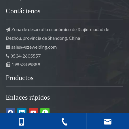
Contáctenos
Zona de desarrollo económico de Xiajin, ciudad de

Dezhou, provincia de Shandong, China
sales@szewelding.com

534-2605557

0
19853499889

Productos
Enlaces rápidos
© 2022 Shandong Szeshang Welding Materials Co.,ltd.