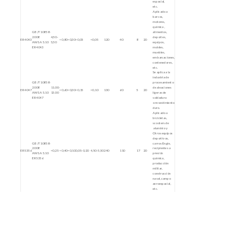
espacial,
etc.
Aplicado a
barcos,
motores,
química ,
GB/T10858-
alimentos,
2008
4,50-
deportes,
ER4043
<0,80
<0,30
<0,05
<0,05
120
40
8
20
AWS A 5.10
5,50
equipos,
ER4043
moldes,
muebles,
embarcaciones,
contenedores,
etc.
Se aplica a la
industria de
GB/T10858-
procesamiento
2008
11.00-
de aleaciones
ER4047
<0,60
<0,30
<0,15
<0,10
130
60
5
20
AWS A 5.10
13.00
ligeras de
ER4047
soldadura
o revestimiento
duro.
Aplicado a
bicicletas,
scooters de
aluminio y
Otros equipos
deportivos,
GB/T10858-
carros Engie,
2008
recipientes a
ER5356
<0,25
<0,40
<0,10
0,05-0,20
4,50-5,50
240
110
17
20
AWS A 5.10
presión
ER5356
química,
producción
militar,
construcción
naval, campo
aeroespacial,
etc.
Se aplica a
recipientes a
presión de la
industria
GB/T10858-
química,
2008
industria
ER5183
<0,40
<0,40
<0,10
0,05-1,00
4.30-5.20
275
125
17
20
AWS A 5.10
nuclear ,