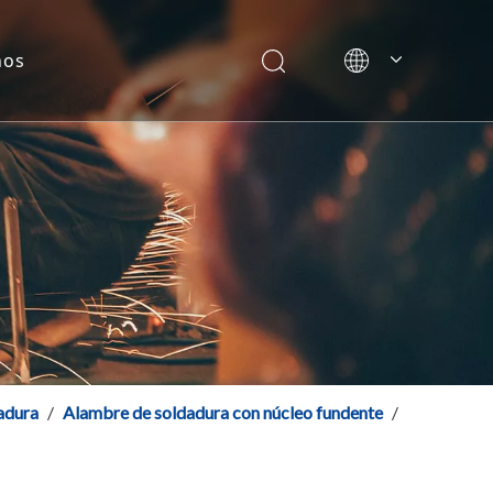
nos
Italiano
ica de soldadura de Szeshang
简体中文
o
os de soldadura
English
adura
/
Alambre de soldadura con núcleo fundente
/