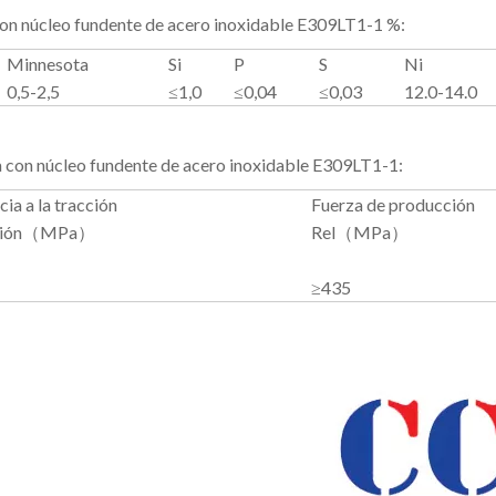
soldadura con núcleo fundente de acero inoxidabl
Minnesota
Si
P
S
Ni
0,5-2,5
≤1,0
≤0,04
≤0,03
12.0-14.0
 con núcleo fundente de acero inoxidable E309LT1-1:
cia a la tracción
Fuerza de producción
ción（MPa）
Rel（MPa）
≥435