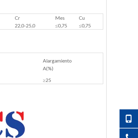
e E309LT1-1 %:
Cr
Mes
Cu
22,0-25,0
≤0,75
≤0,75
Alargamiento
A(%)
≥25