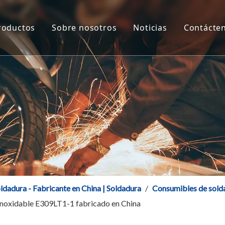
roductos
Sobre nosotros
Noticias
Contácte
Alambre de soldadura sólido blindado con gas CO2
Certificado
Noticias de la fábr
Alambre de soldadura de aluminio y aleación de alumini
Preguntas frecuentes
Noticias de product
Alambre de soldadura con núcleo fundente
Descargar
Alambre de soldadura de acero inoxidable
Electrodo de soldadura
ldadura - Fabricante en China | Soldadura
/
Consumibles de sold
inoxidable E309LT1-1 fabricado en China