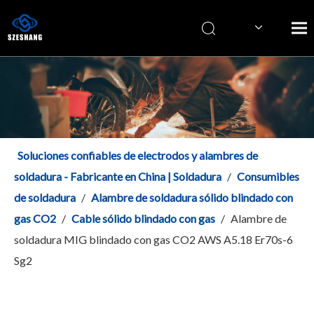
Italiano
简体中文
English
Soluciones confiables de electrodos y alambres de
soldadura - Fabricante en China | Soldadura
/
Consumibles
de soldadura
/
Alambre de soldadura sólido blindado con
gas CO2
/
Cable sólido blindado con gas
/
Alambre de
soldadura MIG blindado con gas CO2 AWS A5.18 Er70s-6
Sg2