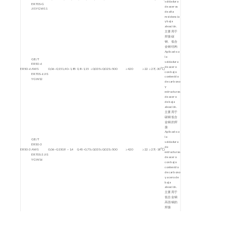
soldadura
ER70S-G
de aceros
JIS YGW11
de alta
resistencia
y baja
aleación.
主要用于
焊接碳
钢、低合
金钢结构
Aplicado a
la
GB/T
soldadura
ER50-6
de acero
ER50-6
AWS
0,06~0,15
1,40~1,85
0,8~1,15
≤0,035
≤0,025
≥500
≥420
≥22
≥27(-30℃)
con bajo
ER70S-6 JIS
contenido
YGW12
de carbono
y
estructuras
de acero
de baja
aleación.
主要用于
碳钢低合
金钢的焊
接
Aplicado a
la
GB/T
soldadura
ER50-3
de
ER50-3
AWS
0,06~0,15
0,9 ~ 1,4
0,45~0,75
≤0,035
≤0,025
≥500
≥420
≥22
≥27(-18℃)
estructuras
ER70S-3 JIS
de acero
YGW16
con bajo
contenido
de carbono
y acero de
baja
aleación.
主要用于
低合金钢
高强钢的
焊接
GB/T
Aplicado a
ER60-G
la
ER60-G
≤0,10
1,4~1,90
0,50~0,95
≤0,025
≤0,025
≥620
≥490
≥19
≥47
AWS
soldadura
ER80S-G
de aceros