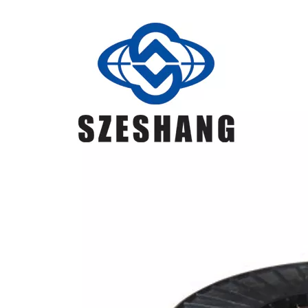
de alta
resistencia
y baja
aleación.
主要用于
焊接碳
钢、低合
金钢结构
Aplicado a
la
soldadura
GB/T
de acero
ER49-1
≤0,11
1,8 ~ 2,10
0,65~0,95
≤0,03
≤0,03
≥490
≥372
≥20
≥47(室温)
ER49-1
con bajo
contenido
de carbono
y
estructuras
de acero
de baja
aleación.