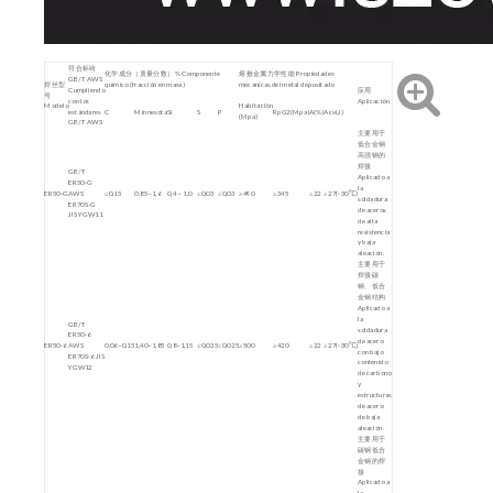
符合标砖
化学成分（质量分数）% Componente
熔敷金属力学性能 Propiedades
GB/T AWS
焊丝型
químico (fracción en masa)
mecánicas del metal depositado
Cumpliendo
应用
号
con los
Aplicación
Modelo
Habitación
estándares
C
Minnesota
Si
S
P
Rp0.2(Mpa)
A(%)
Acv(J)
(Mpa)
GB/T AWS
主要用于
低合金钢
高强钢的
焊接
GB/T
Aplicado a
ER50-G
la
ER50-G
AWS
≤0,15
0,85~1,6
0,4 ~ 1,0
≤0,03
≤0,03
≥490
≥345
≥22
≥27(-30℃)
soldadura
ER70S-G
de aceros
JIS YGW11
de alta
resistencia
y baja
aleación.
主要用于
焊接碳
钢、低合
金钢结构
Aplicado a
la
GB/T
soldadura
ER50-6
de acero
ER50-6
AWS
0,06~0,15
1,40~1,85
0,8~1,15
≤0,035
≤0,025
≥500
≥420
≥22
≥27(-30℃)
con bajo
ER70S-6 JIS
contenido
YGW12
de carbono
y
estructuras
de acero
de baja
aleación.
主要用于
碳钢低合
金钢的焊
接
Aplicado a
la