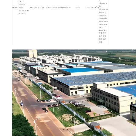
GB/T
soldadura
ER50-3
de
ER50-3
AWS
0,06~0,15
0,9 ~ 1,4
0,45~0,75
≤0,035
≤0,025
≥500
≥420
≥22
≥27(-18℃)
estructuras
ER70S-3 JIS
de acero
YGW16
con bajo
contenido
de carbono
y acero de
baja
aleación.
主要用于
低合金钢
高强钢的
焊接
GB/T
Aplicado a
ER60-G
la
ER60-G
≤0,10
1,4~1,90
0,50~0,95
≤0,025
≤0,025
≥620
≥490
≥19
≥47
AWS
soldadura
ER80S-G
de aceros
de alta
resistencia
y baja
aleación.
主要用于
焊接碳
钢、低合
金钢结构
Aplicado a
la
soldadura
GB/T
de acero
ER49-1
≤0,11
1,8 ~ 2,10
0,65~0,95
≤0,03
≤0,03
≥490
≥372
≥20
≥47(室温)
ER49-1
con bajo
contenido
de carbono
y
estructuras
de acero
de baja
aleación.